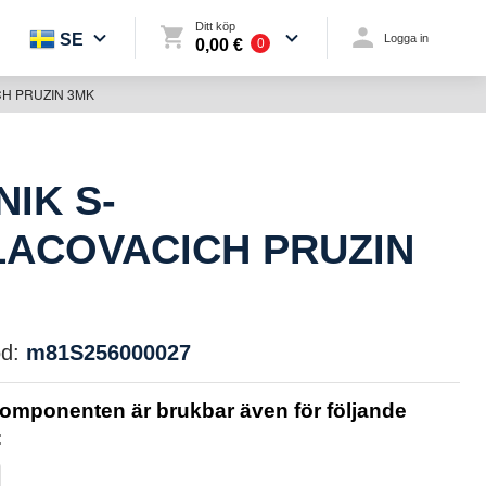
Ditt köp
SE
Logga in
0,00 €
0
CH PRUZIN 3MK
IK S-
LACOVACICH PRUZIN
d:
m81S256000027
omponenten är brukbar även för följande
: