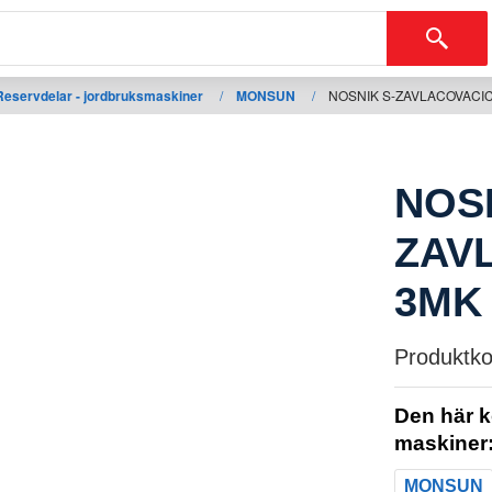
Reservdelar - jordbruksmaskiner
/
MONSUN
/
NOSNIK S-ZAVLACOVACI
NOSN
ZAV
3MK
Produktko
Den här k
maskiner
MONSUN