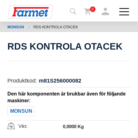
0
MONSUN
/
RDS KONTROLA OTACEK
Tillbaka
ll
webbsida
RDS KONTROLA OTACEK
Farmet
shop
Mina
Produktkod:
m81S256000082
maskiner
Den här komponenten är brukbar även för följande
maskiner:
För
MONSUN
nedladdning
Vikt:
0,0000 Kg
Kontakter