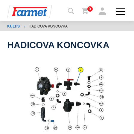
0
KULTIS
/
HADICOVA KONCOVKA
Tillbaka
ll
webbsida
HADICOVA KONCOVKA
Farmet
shop
Mina
maskiner
För
nedladdning
Kontakter