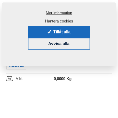
Mer information
Hantera cookies
Tillåt alla
Produktkod:
m861032420
Avvisa alla
Den här komponenten är brukbar även för följande
maskiner:
KULTIS
Vikt:
0,0000 Kg