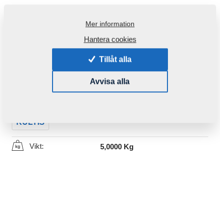
Mer information
Hantera cookies
Tillåt alla
Produktkod:
m86153AR
Avvisa alla
Den här komponenten är brukbar även för följande
maskiner:
KULTIS
Vikt:
5,0000 Kg