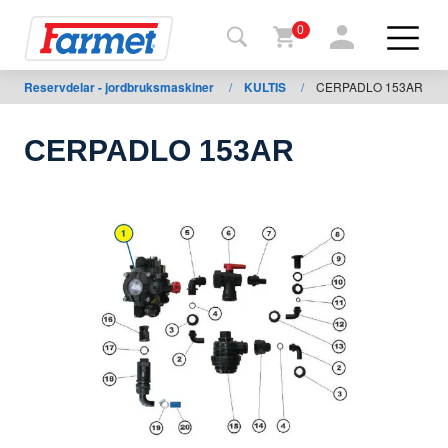
0
Reservdelar - jordbruksmaskiner
/
KULTIS
/
CERPADLO 153AR
Tillbaka
ll
webbsida
CERPADLO 153AR
Farmet
shop
Mina
maskiner
För
nedladdning
Kontakter