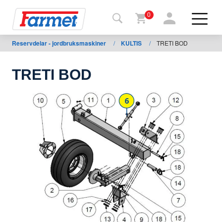
0
Reservdelar - jordbruksmaskiner
/
KULTIS
/
TRETI BOD
Tillbaka
ll
webbsida
TRETI BOD
Farmet
shop
Mina
maskiner
För
nedladdning
Kontakter