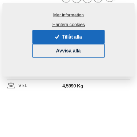
Mer information
Hantera cookies
Tillåt alla
Produktkod:
m8620011493
Avvisa alla
Den här komponenten är brukbar även för följande
maskiner:
KULTIS
Vikt:
4,5990 Kg