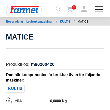
0
Reservdelar - jordbruksmaskiner
/
KULTIS
/
MATICE
Tillbaka
ll
webbsida
MATICE
Farmet
shop
Mina
Produktkod:
m86200420
maskiner
Den här komponenten är brukbar även för följande
maskiner:
För
KULTIS
nedladdning
Vikt:
0,0000 Kg
Kontakter