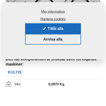
Mer information
Hantera cookies
Tillåt alla
Avvisa alla
Produktkod:
m862113520
Den här komponenten är brukbar även för följande
maskiner:
KULTIS
Vikt:
0,0970 Kg