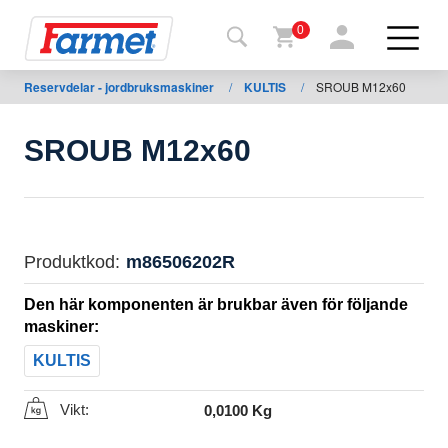
0
Reservdelar - jordbruksmaskiner
/
KULTIS
/
SROUB M12x60
Tillbaka
ll
webbsida
SROUB M12x60
Farmet
shop
Mina
Produktkod:
m86506202R
maskiner
Den här komponenten är brukbar även för följande
maskiner:
För
KULTIS
nedladdning
Vikt:
0,0100 Kg
Kontakter