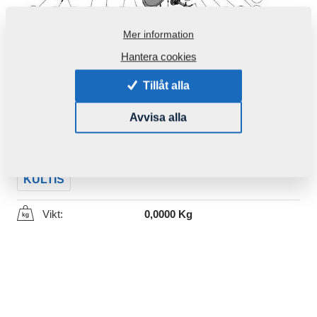
Mer information
Hantera cookies
Tillåt alla
Produktkod:
m866205 2RS
Avvisa alla
Den här komponenten är brukbar även för följande
maskiner:
KULTIS
Vikt:
0,0000 Kg