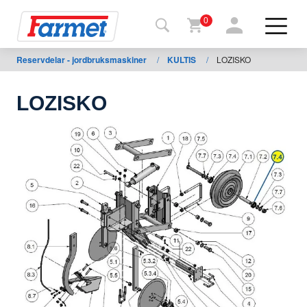
0
Reservdelar - jordbruksmaskiner
/
KULTIS
/
LOZISKO
Tillbaka
ll
webbsida
LOZISKO
Farmet
shop
Mina
maskiner
För
nedladdning
Kontakter