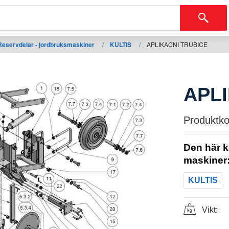
Reservdelar - jordbruksmaskiner
/
KULTIS
/
APLIKACNI TRUBICE
APL
Produktko
Den här k
maskiner
KULTIS
Vikt: