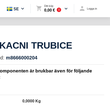
Ditt köp
SE
Logga in
0,00 €
0
IKACNI TRUBICE
d:
m8666000204
omponenten är brukbar även för följande
:
0,0000 Kg