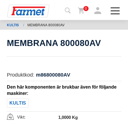
0
KULTIS
/
MEMBRANA 800080AV
Tillbaka
ll
webbsida
MEMBRANA 800080AV
Farmet
shop
Mina
Produktkod:
m86800080AV
maskiner
Den här komponenten är brukbar även för följande
maskiner:
För
KULTIS
nedladdning
Vikt:
1,0000 Kg
Kontakter