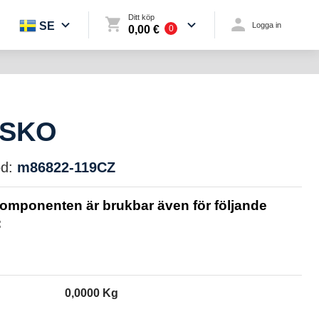
Ditt köp
SE
Logga in
0,00 €
0
ISKO
d:
m86822-119CZ
omponenten är brukbar även för följande
:
0,0000 Kg