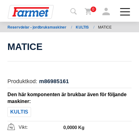
0
Reservdelar - jordbruksmaskiner
/
KULTIS
/
MATICE
Tillbaka
ll
webbsida
MATICE
Farmet
shop
Mina
Produktkod:
m86985161
maskiner
Den här komponenten är brukbar även för följande
maskiner:
För
KULTIS
nedladdning
Vikt:
0,0000 Kg
Kontakter