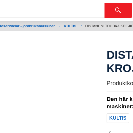
Reservdelar - jordbruksmaskiner
/
KULTIS
/
DISTANCNI TRUBKA KROJI
DIS
KRO
Produktko
Den här k
maskiner
KULTIS