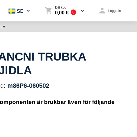
Ditt köp
SE
Logga in
0,00 €
0
DLA
TANCNI TRUBKA
JIDLA
d:
m86P6-060502
omponenten är brukbar även för följande
: