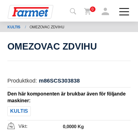
0
KULTIS
/
OMEZOVAC ZDVIHU
Tillbaka
ll
webbsida
OMEZOVAC ZDVIHU
Farmet
shop
Mina
Produktkod:
m86SCS303838
maskiner
Den här komponenten är brukbar även för följande
maskiner:
För
KULTIS
nedladdning
Vikt:
0,0000 Kg
Kontakter