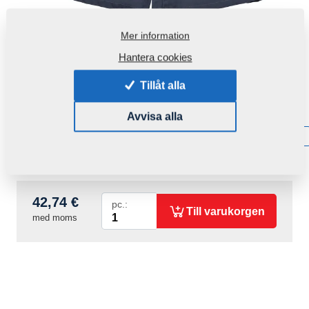
Mer information
Hantera cookies
Tillåt alla
Produktkod:
r00048
Avvisa alla
Tillgänglighet:
Få information om tillgänglighet
Vikt:
0,4850 Kg
42,74 €
pc.:
Till varukorgen
med moms