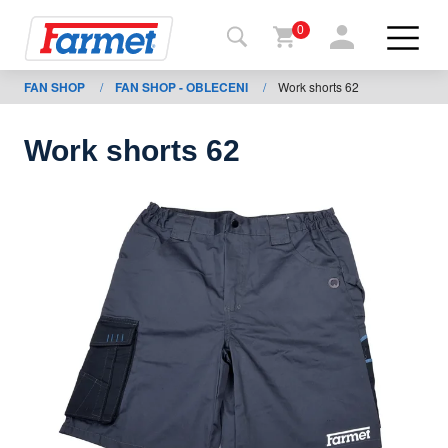
0
FAN SHOP
/
FAN SHOP - OBLECENI
/
Work shorts 62
Tillbaka
ll
webbsida
Work shorts 62
Farmet
shop
Mina
maskiner
För
nedladdning
Kontakter