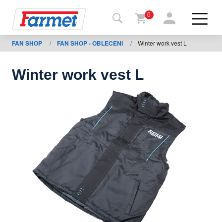
0
FAN SHOP
/
FAN SHOP - OBLECENI
/
Winter work vest L
Tillbaka
ll
webbsida
Winter work vest L
Farmet
shop
Mina
maskiner
För
nedladdning
Kontakter