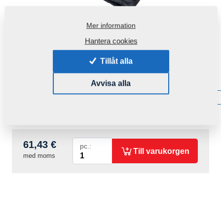
Mer information
Hantera cookies
Tillåt alla
Produktkod:
r00062
Avvisa alla
Tillgänglighet:
Få information om tillgänglighet
Vikt:
0,6350 Kg
61,43 €
pc.:
Till varukorgen
med moms