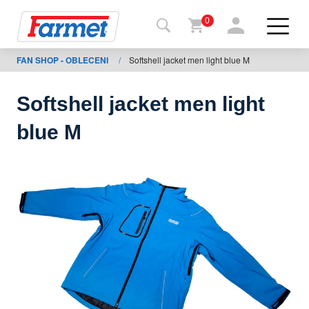
0
FAN SHOP - OBLECENI
/
Softshell jacket men light blue M
Tillbaka
ll
webbsida
Softshell jacket men light
Farmet
blue M
shop
Mina
maskiner
För
nedladdning
Kontakter