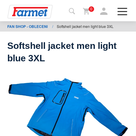
0
FAN SHOP - OBLECENI
/
Softshell jacket men light blue 3XL
Tillbaka
ll
webbsida
Softshell jacket men light
Farmet
blue 3XL
shop
Mina
maskiner
För
nedladdning
Kontakter