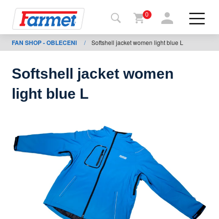
0
FAN SHOP - OBLECENI
/
Softshell jacket women light blue L
Tillbaka
ll
webbsida
Softshell jacket women
Farmet
light blue L
shop
Mina
maskiner
För
nedladdning
Kontakter