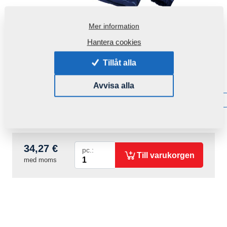
Mer information
Hantera cookies
Tillåt alla
Produktkod:
r00120
Avvisa alla
Tillgänglighet:
Få information om tillgänglighet
Vikt:
0,3700 Kg
34,27 €
pc.:
Till varukorgen
med moms