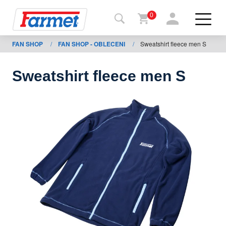
0
FAN SHOP
/
FAN SHOP - OBLECENI
/
Sweatshirt fleece men S
Tillbaka
ll
webbsida
Sweatshirt fleece men S
Farmet
shop
Mina
maskiner
För
nedladdning
Kontakter