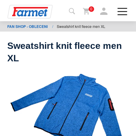
0
FAN SHOP - OBLECENI
/
Sweatshirt knit fleece men XL
Tillbaka
ll
webbsida
Sweatshirt knit fleece men
Farmet
XL
shop
Mina
maskiner
För
nedladdning
Kontakter