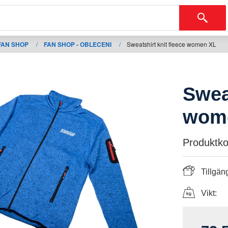
FAN SHOP
/
FAN SHOP - OBLECENI
/
Sweatshirt knit fleece women XL
Sweat
wom
Produktko
Tillgäng
Vikt: