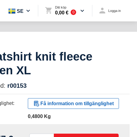
Ditt köp
SE
Logga in
0,00 €
0
shirt knit fleece
en XL
d:
r00153
lighet:
Få information om tillgänglighet
0,4800 Kg