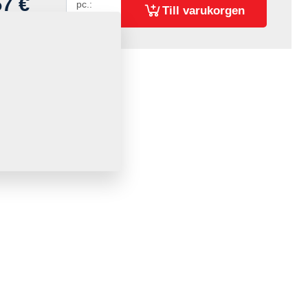
57 €
pc.:
Till varukorgen
oms