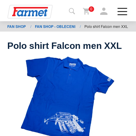
0
FAN SHOP
/
FAN SHOP - OBLECENI
/
Polo shirt Falcon men XXL
Tillbaka
ll
webbsida
Polo shirt Falcon men XXL
Farmet
shop
Mina
maskiner
För
nedladdning
Kontakter