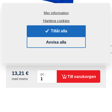
Mer information
Hantera cookies
Tillåt alla
Produktkod:
r00194
Avvisa alla
Tillgänglighet:
Få information om tillgänglighet
Vikt:
0,2410 Kg
13,21 €
pc.:
Till varukorgen
med moms