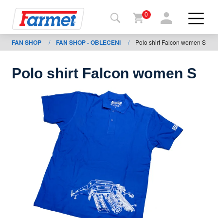
0
FAN SHOP
/
FAN SHOP - OBLECENI
/
Polo shirt Falcon women S
Tillbaka
ll
webbsida
Polo shirt Falcon women S
Farmet
shop
Mina
maskiner
För
nedladdning
Kontakter