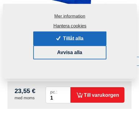
Mer information
Hantera cookies
Tillåt alla
Produktkod:
r00200
Avvisa alla
Tillgänglighet:
Få information om tillgänglighet
Vikt:
0,2410 Kg
23,55 €
pc.:
Till varukorgen
med moms