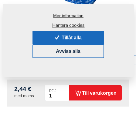
Mer information
Hantera cookies
Tillåt alla
Produktkod:
r00270
Avvisa alla
Tillgänglighet:
Få information om tillgänglighet
Vikt:
0,0330 Kg
2,44 €
pc.:
Till varukorgen
med moms