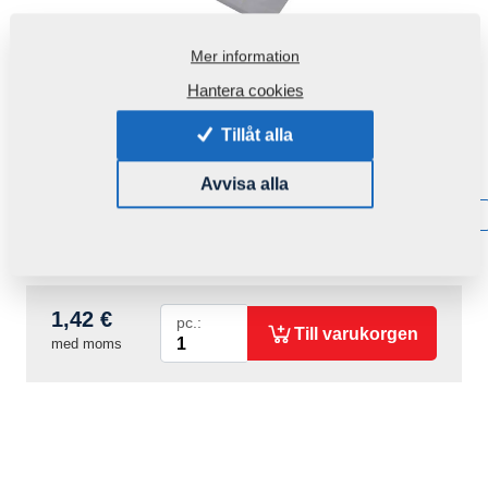
Mer information
Hantera cookies
Tillåt alla
Produktkod:
r10020
Avvisa alla
Tillgänglighet:
Få information om tillgänglighet
Vikt:
0,1400 Kg
1,42 €
pc.:
Till varukorgen
med moms