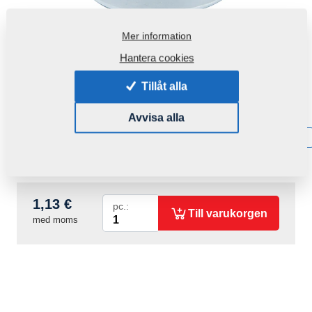
Mer information
Hantera cookies
Tillåt alla
Produktkod:
r10070
Avvisa alla
Tillgänglighet:
Få information om tillgänglighet
Vikt:
0,0180 Kg
1,13 €
pc.:
Till varukorgen
med moms