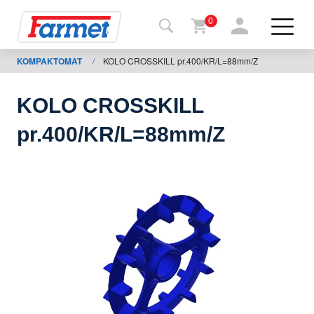
0
KOMPAKTOMAT
/
KOLO CROSSKILL pr.400/KR/L=88mm/Z
Tillbaka
ll
webbsida
KOLO CROSSKILL
Farmet
pr.400/KR/L=88mm/Z
shop
Mina
maskiner
För
nedladdning
Kontakter