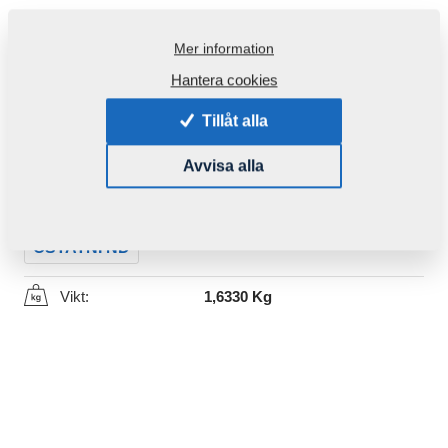
Mer information
Hantera cookies
Tillåt alla
Produktkod:
VZ00014521
Avvisa alla
Den här komponenten är brukbar även för följande
maskiner:
OSTATNÍ ND
Vikt:
1,6330 Kg