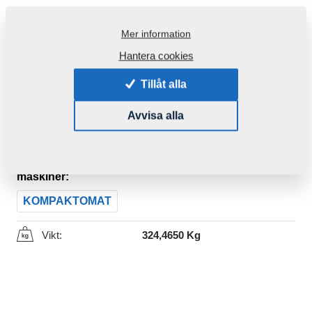
Mer information
Hantera cookies
Tillåt alla
Avvisa alla
Produktkod:
VZ00017432P1
Den här komponenten är brukbar även för följande
maskiner:
KOMPAKTOMAT
Vikt:
324,4650 Kg