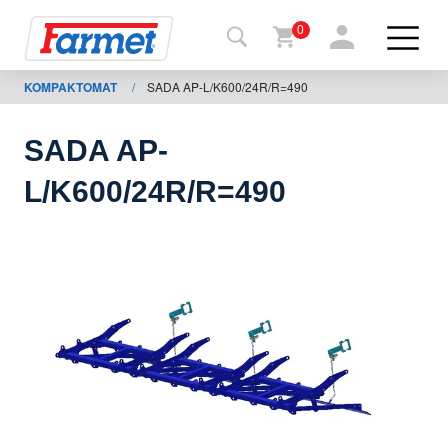
0
KOMPAKTOMAT
/
SADA AP-L/K600/24R/R=490
Tillbaka
ll
webbsida
SADA AP-
Farmet
L/K600/24R/R=490
shop
Mina
maskiner
För
nedladdning
Kontakter