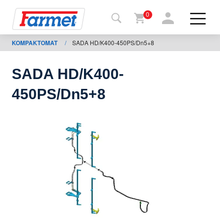
0
KOMPAKTOMAT
/
SADA HD/K400-450PS/Dn5+8
Tillbaka
ll
webbsida
SADA HD/K400-
Farmet
450PS/Dn5+8
shop
Mina
maskiner
För
nedladdning
Kontakter