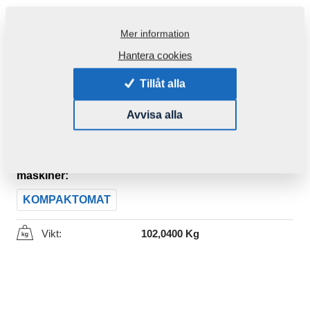
Mer information
Hantera cookies
Tillåt alla
Avvisa alla
Produktkod:
VZ00022396P1
Den här komponenten är brukbar även för följande
maskiner:
KOMPAKTOMAT
Vikt:
102,0400 Kg