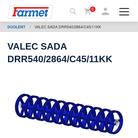
0
DUOLENT
/
VALEC SADA DRR540/2864/C45/11KK
Tillbaka
ll
webbsida
VALEC SADA
Farmet
DRR540/2864/C45/11KK
shop
Mina
maskiner
För
nedladdning
Kontakter