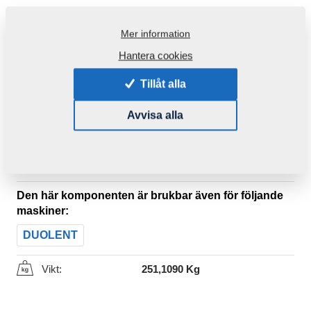
Mer information
Hantera cookies
Tillåt alla
Avvisa alla
Produktkod:
VZ00038403ND
Ursprungligt katalognummer:
3007357
VZ00038403
Den här komponenten är brukbar även för följande
maskiner:
DUOLENT
Vikt:
251,1090 Kg