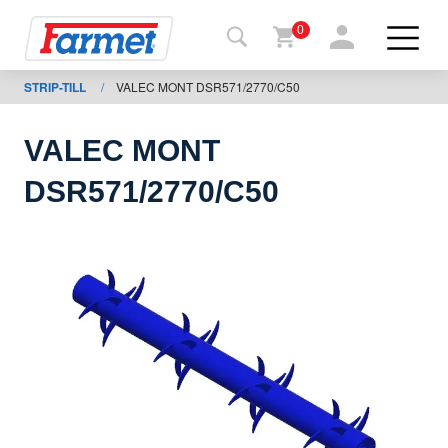
0
STRIP-TILL
/
VALEC MONT DSR571/2770/C50
Tillbaka
ll
webbsida
VALEC MONT
Farmet
DSR571/2770/C50
shop
Mina
maskiner
För
nedladdning
Kontakter