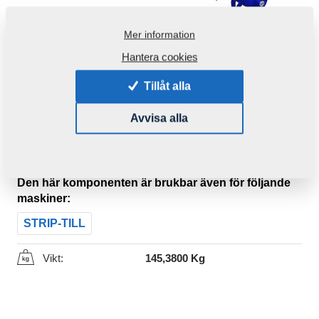
Mer information
Hantera cookies
Tillåt alla
Avvisa alla
Produktkod:
VZ00040903ND
Ursprungligt katalognummer:
8000809-30110
Den här komponenten är brukbar även för följande
maskiner:
STRIP-TILL
Vikt:
145,3800 Kg