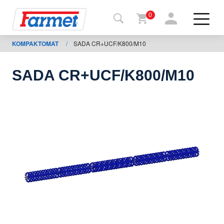
0
KOMPAKTOMAT
/
SADA CR+UCF/K800/M10
Tillbaka
ll
webbsida
SADA CR+UCF/K800/M10
Farmet
shop
Mina
maskiner
För
nedladdning
Kontakter