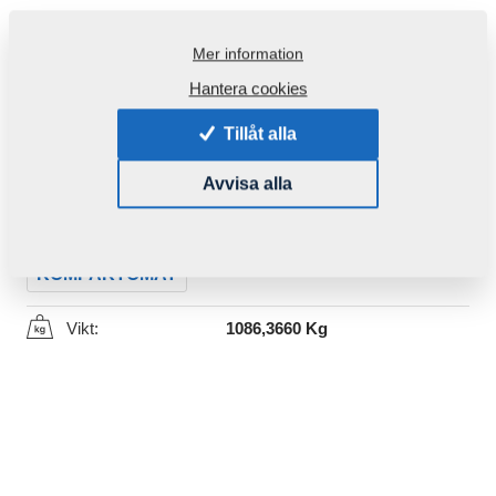
Mer information
Hantera cookies
Tillåt alla
Produktkod:
VZ00041875ND
Avvisa alla
Den här komponenten är brukbar även för följande
maskiner:
KOMPAKTOMAT
Vikt:
1086,3660 Kg