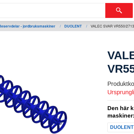
Reservdelar - jordbruksmaskiner
/
DUOLENT
/
VALEC SVAR VR550/2713
VAL
VR55
Produktko
Ursprungl
Den här k
maskiner
DUOLENT