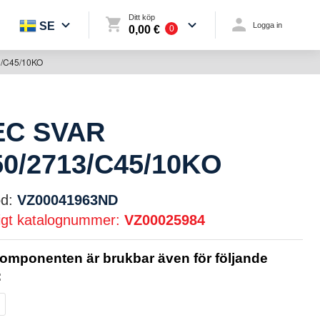
Ditt köp
SE
Logga in
0,00 €
0
/C45/10KO
EC SVAR
0/2713/C45/10KO
d:
VZ00041963ND
igt katalognummer:
VZ00025984
omponenten är brukbar även för följande
: