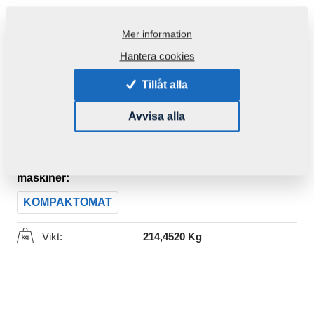
Mer information
Hantera cookies
Tillåt alla
Avvisa alla
Produktkod:
VZ00047315P1
Den här komponenten är brukbar även för följande
maskiner:
KOMPAKTOMAT
Vikt:
214,4520 Kg