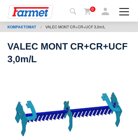
0
KOMPAKTOMAT
/
VALEC MONT CR+CR+UCF 3,0m/L
Tillbaka
ll
webbsida
VALEC MONT CR+CR+UCF
Farmet
3,0m/L
shop
Mina
maskiner
För
nedladdning
Kontakter