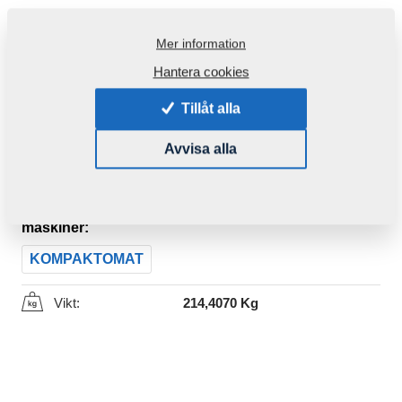
Mer information
Hantera cookies
Tillåt alla
Avvisa alla
Produktkod:
VZ00047316P1
Den här komponenten är brukbar även för följande
maskiner:
KOMPAKTOMAT
Vikt:
214,4070 Kg