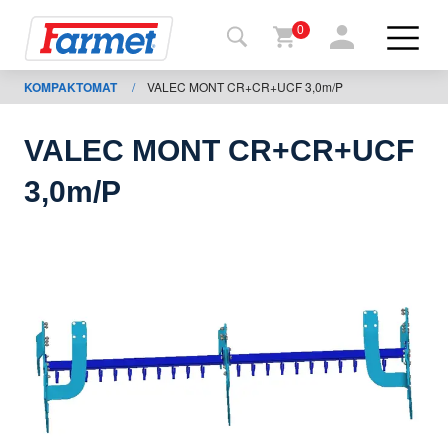
0
KOMPAKTOMAT
/
VALEC MONT CR+CR+UCF 3,0m/P
Tillbaka
ll
webbsida
VALEC MONT CR+CR+UCF
Farmet
3,0m/P
shop
Mina
maskiner
För
nedladdning
Kontakter