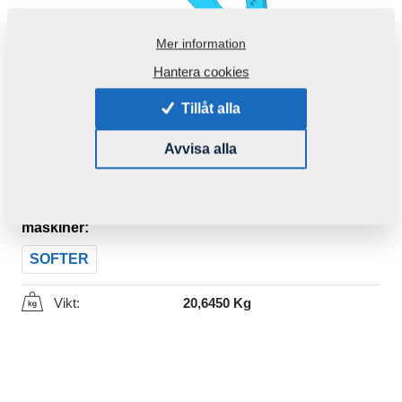
Mer information
Hantera cookies
Tillåt alla
Avvisa alla
Produktkod:
VZ00076185
Den här komponenten är brukbar även för följande
maskiner:
SOFTER
Vikt:
20,6450 Kg