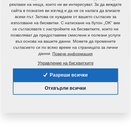
контакти
реклами на неща, които не ви интересуват. За да виждате
сайта в познатия ви изглед и да не се налага да влизате
всеки път. Затова се нуждаем от вашето съгласие за
използване на бисквитки. С натискане на бутон „OK“ вие
Видеа с инструктаж
се съгласявате с настройките на бисквитките, които ни
позволяват да предоставяме смислени и полезни услуги
въз основа на вашите данни. Можете да промените
съгласието си по всяко време на страницата за лични
Инструкции за експлоатация
данни.
Повече информация
Управление на бисквитките
Не успяхте ли да намерите файла,
Разреши всички
който търсите?
Отхвърли всички
Ще се постараем да Ви го предоставим…
Въпрос чрез формуляр