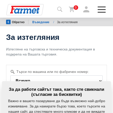
0
Обратно
Въведение
/
За изтегляния
Обратно
в
уебсайта
За изтегляния
Farmet
Изтегляне на търговска и техническа документация в
shop
подкрепа на Вашата търговия.
Моите
мавини
Търси по машина или по фабричен номер:
За
За да работи сайтът така, както сте свикнали
изтегляния
(съгласие за бисквитки)
Важно е вашето пазаруване да бъде възможно най-добро
изживяване. За да намирате бързо това, което търсите на
Премахни филтъра
За
нашия сайт, да спестявате много кликове и да не виждате