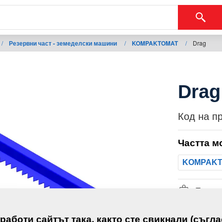
/
Резервни част - земеделски машини
/
KOMPAKTOMAT
/
Drag
Drag
Код на п
Частта м
KOMPAK
Тегло:
 работи сайтът така, както сте свикнали (съгла