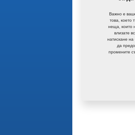
Важно е ваш
това, което 
неща, които н
влизате вс
натискане на 
да предо
промените съ