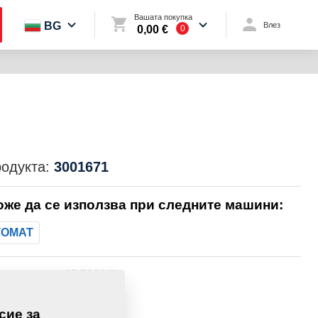
Вашата покупка
BG
Влез
0,00 €
0
родукта:
3001671
оже да се използва при следните машини:
TOMAT
15,5200 Кг
сие за