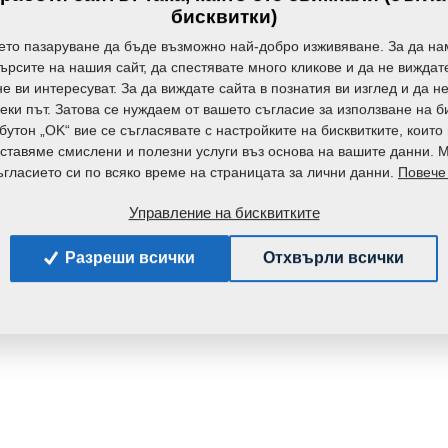
бисквитки)
ето пазаруване да бъде възможно най-добро изживяване. За да на
търсите на нашия сайт, да спестявате много кликове и да не вижда
е ви интересуват. За да виждате сайта в познатия ви изглед и да н
еки път. Затова се нуждаем от вашето съгласие за използване на б
бутон „OK“ вие се съгласявате с настройките на бисквитките, които
ставяме смислени и полезни услуги въз основа на вашите данни. 
Повече
гласието си по всяко време на страницата за лични данни.
Управление на бисквитките
Разреши всички
Отхвърли всички