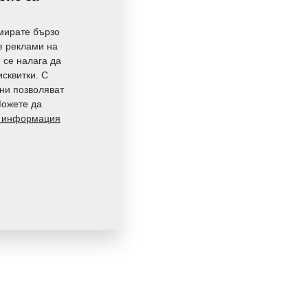
мирате бързо
те реклами на
е се налага да
исквитки. С
 ни позволяват
Можете да
 информация