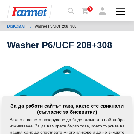
0
DISKOMAT
/
Washer P6/UCF 208+308
Обратно
в
уебсайта
Washer P6/UCF 208+308
Farmet
shop
Моите
мавини
За
За да работи сайтът така, както сте свикнали
изтегляния
(съгласие за бисквитки)
Важно е вашето пазаруване да бъде възможно най-добро
изживяване. За да намирате бързо това, което търсите на
За
нашия сайт, да спестявате много кликове и да не виждате