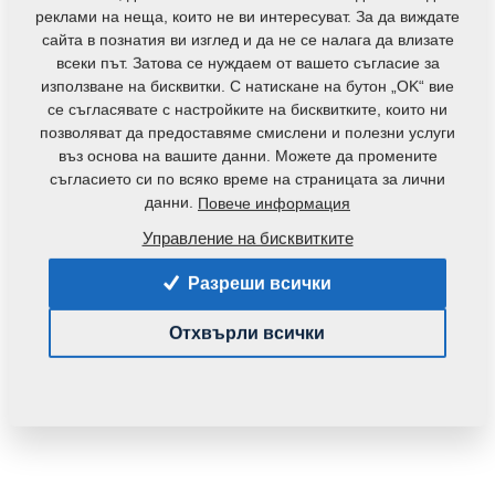
контакти
реклами на неща, които не ви интересуват. За да виждате
сайта в познатия ви изглед и да не се налага да влизате
всеки път. Затова се нуждаем от вашето съгласие за
използване на бисквитки. С натискане на бутон „OK“ вие
се съгласявате с настройките на бисквитките, които ни
позволяват да предоставяме смислени и полезни услуги
въз основа на вашите данни. Можете да промените
Код на продукта:
4007766
съгласието си по всяко време на страницата за лични
данни.
Повече информация
Частта може да се използва при следните
машини:
Управление на бисквитките
DISKOMAT
Разреши всички
Тегло:
0,6740 Кг
Отхвърли всички