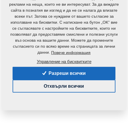
контакти
реклами на неща, които не ви интересуват. За да виждате
сайта в познатия ви изглед и да не се налага да влизате
всеки път. Затова се нуждаем от вашето съгласие за
използване на бисквитки. С натискане на бутон „OK“ вие
се съгласявате с настройките на бисквитките, които ни
позволяват да предоставяме смислени и полезни услуги
въз основа на вашите данни. Можете да промените
Код на продукта:
4008357
съгласието си по всяко време на страницата за лични
данни.
Повече информация
Частта може да се използва при следните
машини:
Управление на бисквитките
SOFTER
Разреши всички
Тегло:
0,3000 Кг
Отхвърли всички