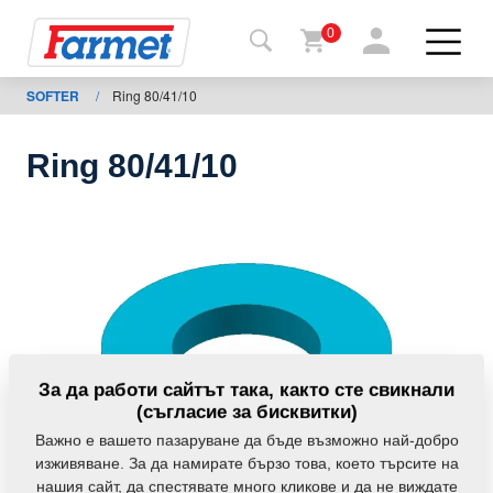
0
SOFTER
/
Ring 80/41/10
Обратно
в
уебсайта
Ring 80/41/10
Farmet
shop
Моите
мавини
За
За да работи сайтът така, както сте свикнали
изтегляния
(съгласие за бисквитки)
Важно е вашето пазаруване да бъде възможно най-добро
изживяване. За да намирате бързо това, което търсите на
За
нашия сайт, да спестявате много кликове и да не виждате