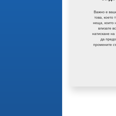
Важно е ваш
това, което 
неща, които н
влизате вс
натискане на 
да предо
промените съ