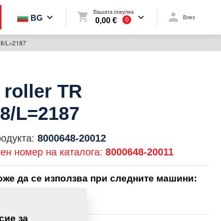
Вашата покупка
BG
Влез
0,00 €
0
498/L=2187
 roller TR
98/L=2187
родукта:
8000648-20012
ен номер на каталога:
8000648-20011
оже да се използва при следните машини:
сие за