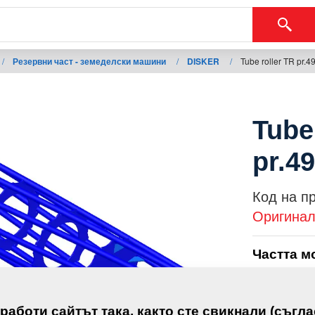
/
Резервни част - земеделски машини
/
DISKER
/
Tube roller TR pr.
Tube
pr.4
Код на п
Оригинал
Частта м
DISKER
 работи сайтът така, както сте свикнали (съгла