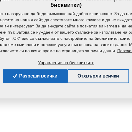
Тегло:
бисквитки)
ето пазаруване да бъде възможно най-добро изживяване. За да на
търсите на нашия сайт, да спестявате много кликове и да не вижда
е ви интересуват. За да виждате сайта в познатия ви изглед и да н
еки път. Затова се нуждаем от вашето съгласие за използване на б
бутон „OK“ вие се съгласявате с настройките на бисквитките, които
ставяме смислени и полезни услуги въз основа на вашите данни. 
Повече
гласието си по всяко време на страницата за лични данни.
Управление на бисквитките
Разреши всички
Отхвърли всички