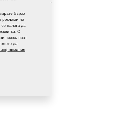
171,3790 Кг
мирате бързо
те реклами на
е се налага да
исквитки. С
 ни позволяват
Можете да
 информация