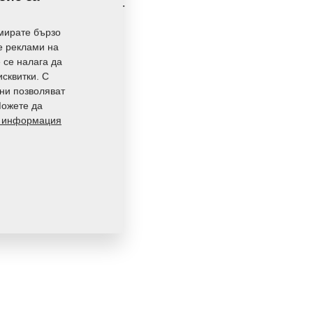
626,5650 Кг
мирате бързо
те реклами на
е се налага да
исквитки. С
 ни позволяват
Можете да
 информация