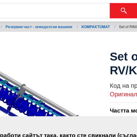
/
Резервни част - земеделски машини
/
KOMPAKTOMAT
/
Set of RIN
Set o
RV/K
Код на п
Оригинал
Частта м
KOMPAK
 работи сайтът така, както сте свикнали (съгла