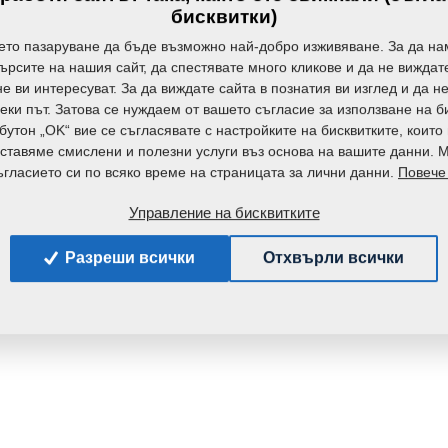
Тегло:
бисквитки)
ето пазаруване да бъде възможно най-добро изживяване. За да на
търсите на нашия сайт, да спестявате много кликове и да не вижда
е ви интересуват. За да виждате сайта в познатия ви изглед и да н
еки път. Затова се нуждаем от вашето съгласие за използване на б
бутон „OK“ вие се съгласявате с настройките на бисквитките, които
ставяме смислени и полезни услуги въз основа на вашите данни. 
Повече
гласието си по всяко време на страницата за лични данни.
Управление на бисквитките
Разреши всички
Отхвърли всички