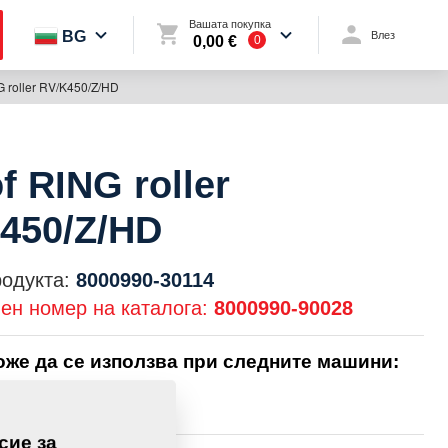
Вашата покупка
BG
Влез
0,00 €
0
G roller RV/K450/Z/HD
f RING roller
450/Z/HD
родукта:
8000990-30114
ен номер на каталога:
8000990-90028
оже да се използва при следните машини:
TOMAT
сие за