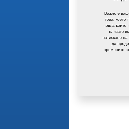
Важно е ваш
това, което 
неща, които н
влизате вс
натискане на 
да предо
промените съ