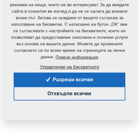
контакти
реклами на неща, които не ви интересуват. За да виждате
сайта в познатия ви изглед и да не се налага да влизате
всеки път. Затова се нуждаем от вашето съгласие за
използване на бисквитки. С натискане на бутон „OK“ вие
се съгласявате с настройките на бисквитките, които ни
позволяват да предоставяме смислени и полезни услуги
въз основа на вашите данни. Можете да промените
съгласието си по всяко време на страницата за лични
данни.
Повече информация
Код на продукта:
m10293
Оригинален номер на каталога:
4000040
Управление на бисквитките
Частта може да се използва при следните
Разреши всички
машини:
Отхвърли всички
GX
DUOLENT
Тегло:
0,4550 Кг