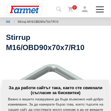
0
GX
/
Stirrup M16/OBD90x70x7/R10
Обратно
в
уебсайта
Stirrup
Farmet
M16/OBD90x70x7/R10
shop
Моите
мавини
За
За да работи сайтът така, както сте свикнали
изтегляния
(съгласие за бисквитки)
Важно е вашето пазаруване да бъде възможно най-добро
изживяване. За да намирате бързо това, което търсите на
За
нашия сайт, да спестявате много кликове и да не виждате