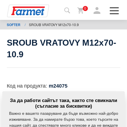
0
SOFTER
/
SROUB VRATOVY M12x70-10.9
Обратно
в
уебсайта
SROUB VRATOVY M12x70-
Farmet
10.9
shop
Моите
мавини
Код на продукта:
m24075
За
Частта може да се използва при следните
За да работи сайтът така, както сте свикнали
изтегляния
машини:
(съгласие за бисквитки)
Важно е вашето пазаруване да бъде възможно най-добро
SOFTER
изживяване. За да намирате бързо това, което търсите на
За
нашия сайт, да спестявате много кликове и да не виждате