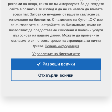
контакти
реклами на неща, които не ви интересуват. За да виждате
сайта в познатия ви изглед и да не се налага да влизате
всеки път. Затова се нуждаем от вашето съгласие за
използване на бисквитки. С натискане на бутон „OK“ вие
се съгласявате с настройките на бисквитките, които ни
позволяват да предоставяме смислени и полезни услуги
въз основа на вашите данни. Можете да промените
Код на продукта:
m81230104-235
съгласието си по всяко време на страницата за лични
данни.
Повече информация
Частта може да се използва при следните
машини:
Управление на бисквитките
MONSUN
Разреши всички
Тегло:
0,1600 Кг
Отхвърли всички