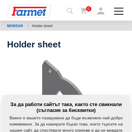
0
MONSUN
/
Holder sheet
Обратно
в
уебсайта
Holder sheet
Farmet
shop
Моите
мавини
За
За да работи сайтът така, както сте свикнали
изтегляния
(съгласие за бисквитки)
Важно е вашето пазаруване да бъде възможно най-добро
изживяване. За да намирате бързо това, което търсите на
За
нашия сайт, да спестявате много кликове и да не виждате