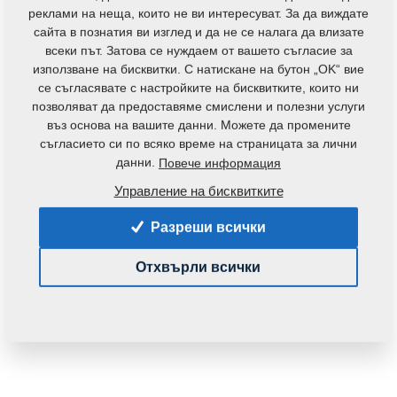
контакти
реклами на неща, които не ви интересуват. За да виждате
сайта в познатия ви изглед и да не се налага да влизате
всеки път. Затова се нуждаем от вашето съгласие за
използване на бисквитки. С натискане на бутон „OK“ вие
се съгласявате с настройките на бисквитките, които ни
позволяват да предоставяме смислени и полезни услуги
въз основа на вашите данни. Можете да промените
съгласието си по всяко време на страницата за лични
данни.
Повече информация
Код на продукта:
VZ00014132
Оригинален номер на каталога:
4009332
Управление на бисквитките
Частта може да се използва при следните
Разреши всички
машини:
Отхвърли всички
KOMPAKTOMAT
Тегло:
13,7520 Кг