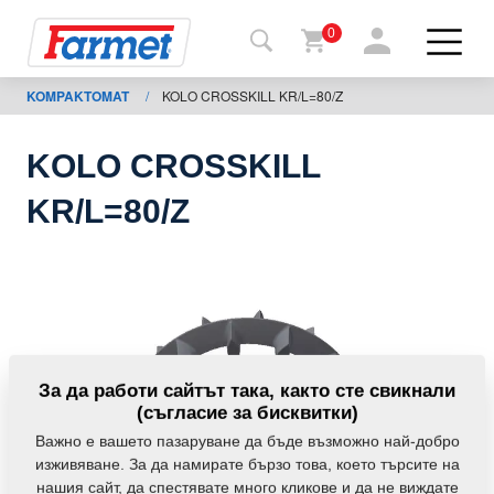
0
KOMPAKTOMAT
/
KOLO CROSSKILL KR/L=80/Z
Обратно
в
уебсайта
KOLO CROSSKILL
Farmet
KR/L=80/Z
shop
Моите
мавини
За
За да работи сайтът така, както сте свикнали
изтегляния
(съгласие за бисквитки)
Важно е вашето пазаруване да бъде възможно най-добро
изживяване. За да намирате бързо това, което търсите на
За
нашия сайт, да спестявате много кликове и да не виждате