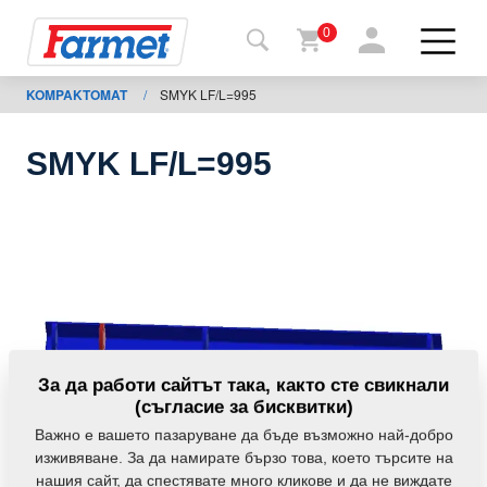
0
KOMPAKTOMAT
/
SMYK LF/L=995
Обратно
в
уебсайта
SMYK LF/L=995
Farmet
shop
Моите
мавини
За
За да работи сайтът така, както сте свикнали
изтегляния
(съгласие за бисквитки)
Важно е вашето пазаруване да бъде възможно най-добро
изживяване. За да намирате бързо това, което търсите на
За
нашия сайт, да спестявате много кликове и да не виждате