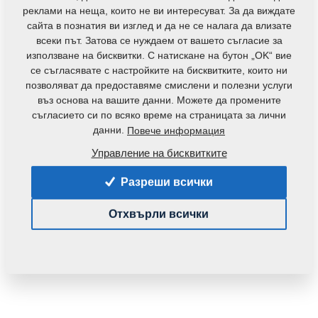
контакти
реклами на неща, които не ви интересуват. За да виждате
сайта в познатия ви изглед и да не се налага да влизате
всеки път. Затова се нуждаем от вашето съгласие за
използване на бисквитки. С натискане на бутон „OK“ вие
се съгласявате с настройките на бисквитките, които ни
позволяват да предоставяме смислени и полезни услуги
въз основа на вашите данни. Можете да промените
Код на продукта:
VZ00034293P1
съгласието си по всяко време на страницата за лични
данни.
Повече информация
Частта може да се използва при следните
машини:
Управление на бисквитките
KOMPAKTOMAT
Разреши всички
Тегло:
0,6000 Кг
Отхвърли всички